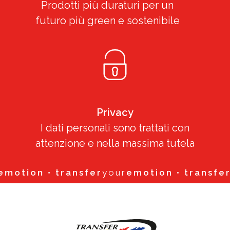
Prodotti più duraturi per un
futuro più green e sostenibile
Privacy
I dati personali sono trattati con
attenzione e nella massima tutela
otion
•
transfer
your
emotion
•
transfer
yo